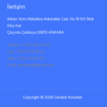
İletişim
Adres: Koru Mahallesi Ankaralılar Cad. No:18 B4 Blok
Giriş Kat
Çayyolu Çankaya 06810 ANKARA
Telefon : (312) 236 74 30
Cep : (530) 974 98 22
Faks : (312) 236 83 93
Email: gordionst@gmail.com
Copyright © 2026 Gordion Konutları